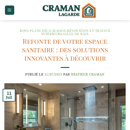
Passer
au
contenu
BONS PLANS DÉCO
,
MAISON
,
RÉNOVATION ET TRAVAUX
INTÉRIEURS
,
SALLE DE BAIN
Refonte de votre espace
sanitaire : des solutions
innovantes à découvrir
PUBLIÉ LE
11/07/2025
PAR
BEATRICE CRAMAN
11
Juil