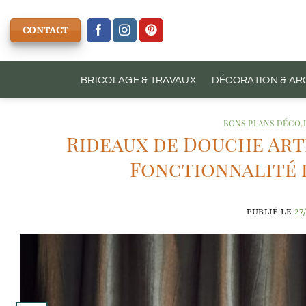
Passer
au
CONTACT
contenu
BRICOLAGE & TRAVAUX
DÉCORATION & AR
BONS PLANS DÉCO
,
Rideaux de Douche Arti
Fonctionnalité d
PUBLIÉ LE
27