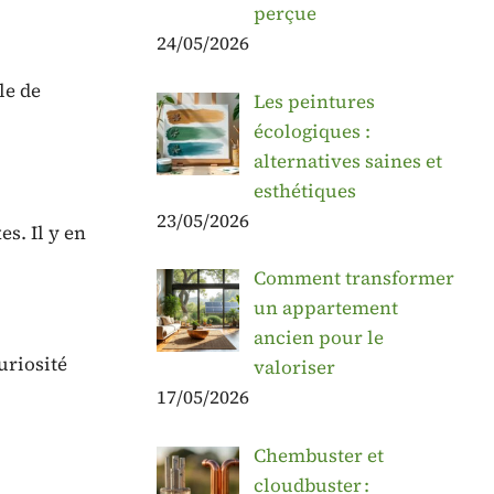
perçue
24/05/2026
le de
Les peintures
écologiques :
alternatives saines et
esthétiques
23/05/2026
s. Il y en
Comment transformer
un appartement
ancien pour le
uriosité
valoriser
17/05/2026
Chembuster et
cloudbuster :