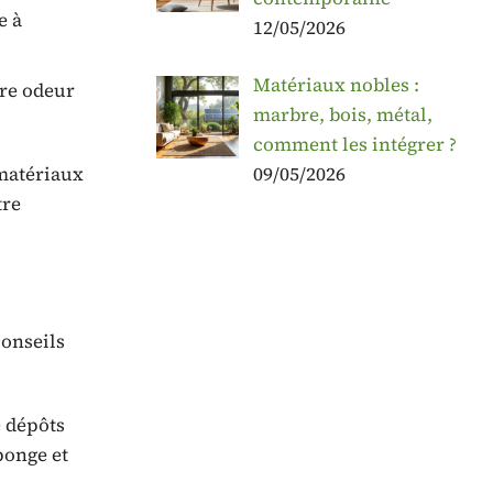
e à
12/05/2026
Matériaux nobles :
ère odeur
marbre, bois, métal,
comment les intégrer ?
 matériaux
09/05/2026
re
conseils
e dépôts
ponge et