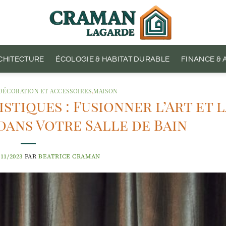
CHITECTURE
ÉCOLOGIE & HABITAT DURABLE
FINANCE &
DÉCORATION ET ACCESSOIRES
,
MAISON
stiques : Fusionner l’Art et 
ans Votre Salle de Bain
/11/2023
PAR
BEATRICE CRAMAN