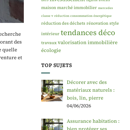
déco
lagarde avocats
maison
marché immobilier
mercedes
classe v
réduction consommation énergétique
réduction des déchets
rénovation
style
tendances déco
recherche
intérieur
porant des
valorisation immobilière
travaux
e quelle
écologie
enture et
TOP SUJETS
Décorer avec des
matériaux naturels :
bois, lin, pierre
04/06/2026
Assurance habitation :
bien protéger ses