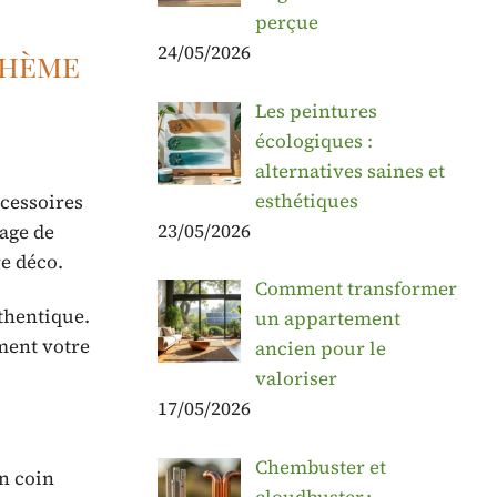
perçue
24/05/2026
thème
Les peintures
écologiques :
alternatives saines et
esthétiques
ccessoires
23/05/2026
tage de
re déco.
Comment transformer
thentique.
un appartement
ment votre
ancien pour le
valoriser
17/05/2026
Chembuster et
n coin
cloudbuster :