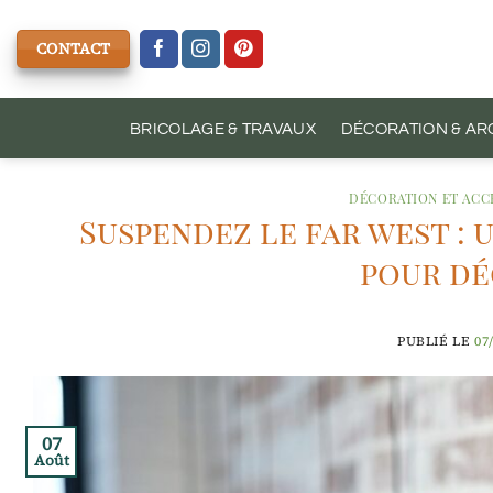
Passer
au
CONTACT
contenu
BRICOLAGE & TRAVAUX
DÉCORATION & AR
DÉCORATION ET ACC
Suspendez le far west :
pour dé
PUBLIÉ LE
07
07
Août