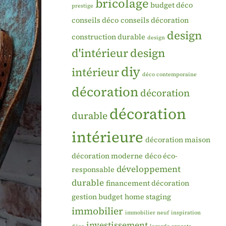
bricolage
budget déco
prestige
conseils déco
conseils décoration
design
construction durable
design
d'intérieur
design
diy
intérieur
déco contemporaine
décoration
décoration
décoration
durable
intérieure
décoration maison
décoration moderne
déco éco-
développement
responsable
durable
financement décoration
gestion budget
home staging
immobilier
immobilier neuf
inspiration
investissement