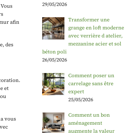
29/05/2026
. Vous
rs
Transformer une
mur afin
grange en loft moderne
avec verrière d atelier,
mezzanine acier et sol
e, des
béton poli
26/05/2026
Comment poser un
coration.
carrelage sans être
e et
expert
 ou
25/05/2026
Comment un bon
la vous
aménagement
avec
augmente la valeur