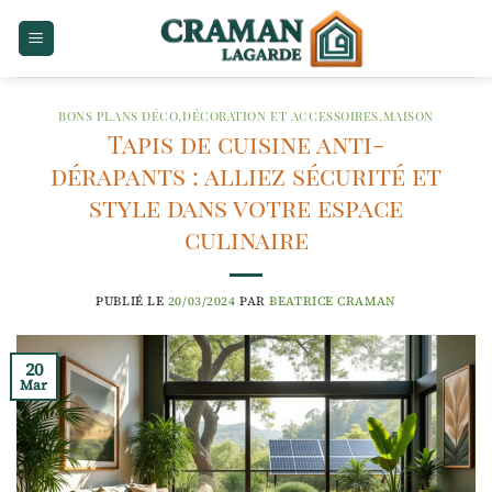
Passer
au
contenu
BONS PLANS DÉCO
,
DÉCORATION ET ACCESSOIRES
,
MAISON
Tapis de cuisine anti-
dérapants : alliez sécurité et
style dans votre espace
culinaire
PUBLIÉ LE
20/03/2024
PAR
BEATRICE CRAMAN
20
Mar