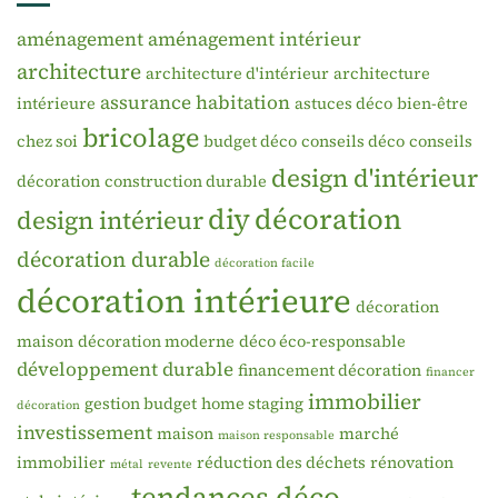
aménagement
aménagement intérieur
architecture
architecture d'intérieur
architecture
assurance habitation
intérieure
astuces déco
bien-être
bricolage
chez soi
budget déco
conseils déco
conseils
design d'intérieur
décoration
construction durable
diy
décoration
design intérieur
décoration durable
décoration facile
décoration intérieure
décoration
maison
décoration moderne
déco éco-responsable
développement durable
financement décoration
financer
immobilier
gestion budget
home staging
décoration
investissement
maison
marché
maison responsable
immobilier
réduction des déchets
rénovation
métal
revente
tendances déco