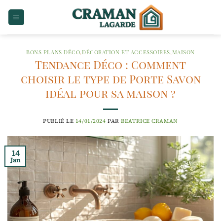
Passer
au
contenu
BONS PLANS DÉCO
,
DÉCORATION ET ACCESSOIRES
,
MAISON
Tendance Déco : Comment
choisir le type de Porte Savon
idéal pour sa maison ?
PUBLIÉ LE
14/01/2024
PAR
BEATRICE CRAMAN
14
Jan