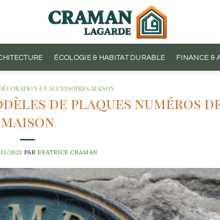
CHITECTURE
ÉCOLOGIE & HABITAT DURABLE
FINANCE &
DÉCORATION ET ACCESSOIRES
,
MAISON
odèles de plaques numéros d
maison
/11/2023
PAR
BEATRICE CRAMAN