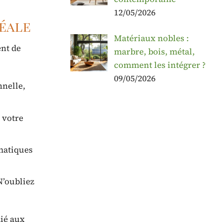
12/05/2026
déale
Matériaux nobles :
ent de
marbre, bois, métal,
comment les intégrer ?
09/05/2026
nnelle,
 votre
imatiques
N’oubliez
dié aux