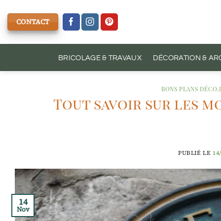
Passer
au
CONTACT
contenu
BRICOLAGE & TRAVAUX
DÉCORATION & AR
BONS PLANS DÉCO
,
Tout savoir sur les m
PUBLIÉ LE
14
14
Nov