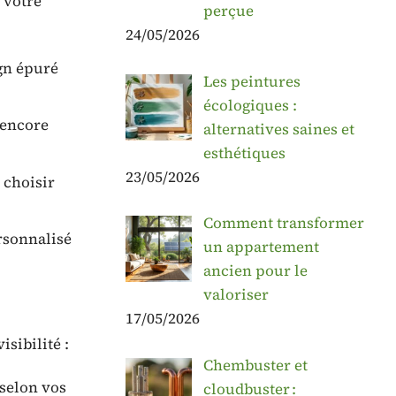
 votre
perçue
24/05/2026
ign épuré
Les peintures
écologiques :
 encore
alternatives saines et
esthétiques
23/05/2026
 choisir
Comment transformer
rsonnalisé
un appartement
ancien pour le
valoriser
17/05/2026
isibilité :
Chembuster et
 selon vos
cloudbuster :