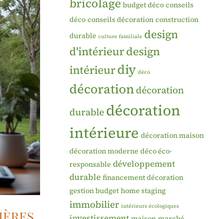
bricolage
budget déco
conseils
déco
conseils décoration
construction
design
durable
culture familiale
d'intérieur
design
diy
intérieur
déco
décoration
décoration
décoration
durable
intérieure
décoration maison
décoration moderne
déco éco-
développement
responsable
durable
financement décoration
gestion budget
home staging
immobilier
intérieurs écologiques
ières
investissement
maison
marché