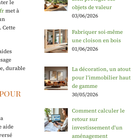
ter le
objets de valeur
fr
met à
03/06/2026
un
 Cette
Fabriquer soi-même
une cloison en bois
01/06/2026
aides
usage
e, durable
La décoration, un atout
pour l’immobilier haut
de gamme
 pour
30/05/2026
Comment calculer le
la
retour sur
e aide
investissement d’un
versé
aménagement