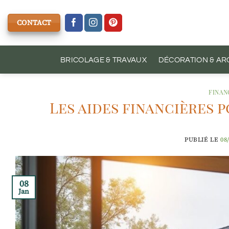
Passer
au
CONTACT
contenu
BRICOLAGE & TRAVAUX
DÉCORATION & AR
FINAN
Les aides financières
PUBLIÉ LE
08
08
Jan