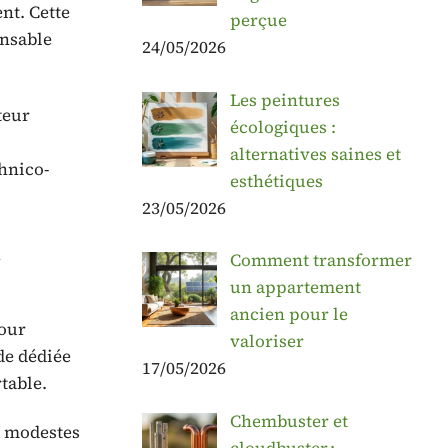
nt. Cette
perçue
ensable
24/05/2026
Les peintures
teur
écologiques :
alternatives saines et
chnico-
esthétiques
23/05/2026
Comment transformer
un appartement
ancien pour le
pour
valoriser
de dédiée
17/05/2026
table.
Chembuster et
s modestes
cloudbuster :