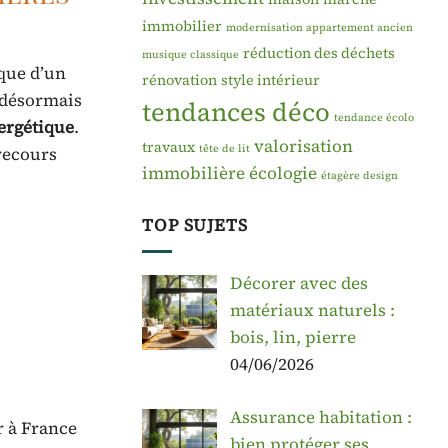
immobilier
modernisation appartement ancien
réduction des déchets
musique classique
que d’un
rénovation
style intérieur
 désormais
tendances déco
tendance écolo
ergétique
.
valorisation
travaux
tête de lit
 recours
immobilière
écologie
étagère design
TOP SUJETS
Décorer avec des
matériaux naturels :
bois, lin, pierre
04/06/2026
Assurance habitation :
r à France
bien protéger ses