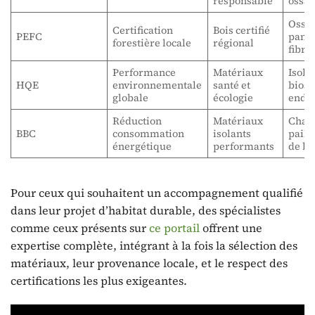
responsable
ossat
Ossat
Certification
Bois certifié
PEFC
pann
forestière locale
régional
fibre
Performance
Matériaux
Isola
HQE
environnementale
santé et
bioso
globale
écologie
endui
Réduction
Matériaux
Chan
BBC
consommation
isolants
paille
énergétique
performants
de bo
Pour ceux qui souhaitent un accompagnement qualifié
dans leur projet d’habitat durable, des spécialistes
comme ceux présents sur
ce portail
offrent une
expertise complète, intégrant à la fois la sélection des
matériaux, leur provenance locale, et le respect des
certifications les plus exigeantes.