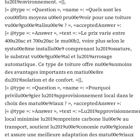
lu2019environnement. »}},
{« @type »: »Question », »name »: »Quels sont les
cou00fbts moyens u00e0 pru00e9voir pour une toiture
vu00e9gu00e9talisu00e9e ? », »acceptedAnswer »:
{« @type »: »Answer », »text »: »Le prix varie entre
400u20ac et 700u20ac le mu00b2, voire plus selon le
systu00e8me installu00e9 comprenant lu2019ossature,
le substrat vu00e9gu00e9tal et lu2019arrosage
automatique. Ce type de toiture offre nu00e9anmoins
des avantages importants en matiu00e8re
du2019isolation et de confort. »}},
{« @type »: »Question », »name »: »Pourquoi
privilu00e9gier lu2019approvisionnement local dans le
choix des matu00e9riaux ? », »acceptedAnswer »:
{« @type »: »Answer », »text »: »Lu2019approvisionneme
local minimise lu2019empreinte carbone liu00e9e au
transport, soutient lu2019u00e9conomie ru00e9gionale
et assure une meilleure adaptation des matu00e9riaux