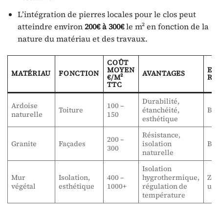
L’intégration de pierres locales pour le clos peut
atteindre environ
200€ à 300€
le m² en fonction de la
nature du matériau et des travaux.
COÛT
MOYEN
EX
MATÉRIAU
FONCTION
AVANTAGES
€/M²
RÉ
TTC
Durabilité,
Ardoise
100 –
Toiture
étanchéité,
Bre
naturelle
150
esthétique
Résistance,
200 –
Granite
Façades
isolation
Bre
300
naturelle
Isolation
Mur
Isolation,
400 –
hygrothermique,
Zo
végétal
esthétique
1000+
régulation de
urb
température