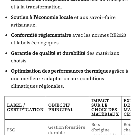
et à la transformation.
Soutien à l’économie locale
et aux savoir-faire
artisanaux.
Conformité réglementaire
avec les normes RE2020
et labels écologiques.
Garantie de qualité et durabilité
des matériaux
choisis.
Optimisation des performances thermiques
grâce à
une meilleure adaptation aux conditions
climatiques régionales.
IMPACT
EXE
LABEL /
OBJECTIF
SUR LE
DE
CERTIFICATION
PRINCIPAL
CHOIX DES
MAT
MATÉRIAUX
CERT
Bois
Bois 
Gestion forestière
FSC
d’origine
charp
durable