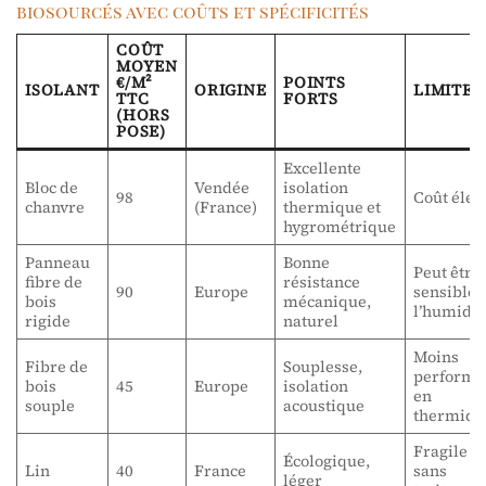
biosourcés avec coûts et spécificités
COÛT
MOYEN
€/M²
POINTS
ISOLANT
ORIGINE
LIMITES
TTC
FORTS
(HORS
POSE)
Excellente
Bloc de
Vendée
isolation
98
Coût élev
chanvre
(France)
thermique et
hygrométrique
Panneau
Bonne
Peut être
fibre de
résistance
90
Europe
sensible 
bois
mécanique,
l’humidit
rigide
naturel
Moins
Fibre de
Souplesse,
performa
bois
45
Europe
isolation
en
souple
acoustique
thermiqu
Fragile
Écologique,
Lin
40
France
sans
léger