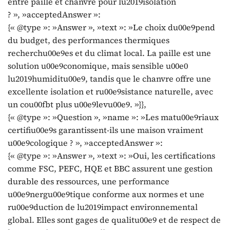
entre paille et chanvre pour lu2019isolation
? », »acceptedAnswer »:
{« @type »: »Answer », »text »: »Le choix du00e9pend
du budget, des performances thermiques
recherchu00e9es et du climat local. La paille est une
solution u00e9conomique, mais sensible u00e0
lu2019humiditu00e9, tandis que le chanvre offre une
excellente isolation et ru00e9sistance naturelle, avec
un cou00fbt plus u00e9levu00e9. »}},
{« @type »: »Question », »name »: »Les matu00e9riaux
certifiu00e9s garantissent-ils une maison vraiment
u00e9cologique ? », »acceptedAnswer »:
{« @type »: »Answer », »text »: »Oui, les certifications
comme FSC, PEFC, HQE et BBC assurent une gestion
durable des ressources, une performance
u00e9nergu00e9tique conforme aux normes et une
ru00e9duction de lu2019impact environnemental
global. Elles sont gages de qualitu00e9 et de respect de