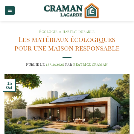
Passer
au
contenu
ÉCOLOGIE & HABITAT DURABLE
Les matériaux écologiques
pour une maison responsable
PUBLIÉ LE
15/10/2025
PAR
BEATRICE CRAMAN
15
Oct