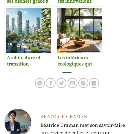
ses déchets grâce à
ses innovations
la décoration DIY
architecturales
Architecture et
Les intérieurs
transition
écologiques qui
énergétique :
inspirent le monde
enjeux et solutions
entier
BEATRICE CRAMAN
Béatrice Craman met son savoir-faire
au service de celles et ceux qui