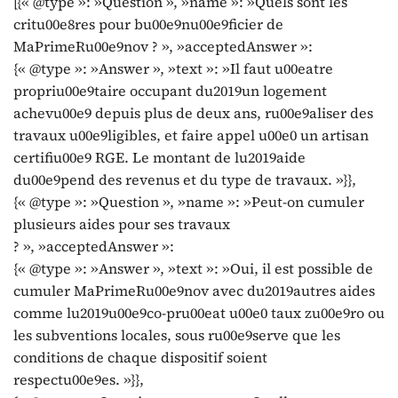
[{« @type »: »Question », »name »: »Quels sont les
critu00e8res pour bu00e9nu00e9ficier de
MaPrimeRu00e9nov ? », »acceptedAnswer »:
{« @type »: »Answer », »text »: »Il faut u00eatre
propriu00e9taire occupant du2019un logement
achevu00e9 depuis plus de deux ans, ru00e9aliser des
travaux u00e9ligibles, et faire appel u00e0 un artisan
certifiu00e9 RGE. Le montant de lu2019aide
du00e9pend des revenus et du type de travaux. »}},
{« @type »: »Question », »name »: »Peut-on cumuler
plusieurs aides pour ses travaux
? », »acceptedAnswer »:
{« @type »: »Answer », »text »: »Oui, il est possible de
cumuler MaPrimeRu00e9nov avec du2019autres aides
comme lu2019u00e9co-pru00eat u00e0 taux zu00e9ro ou
les subventions locales, sous ru00e9serve que les
conditions de chaque dispositif soient
respectu00e9es. »}},