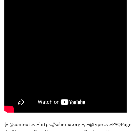
{« @context »: »https://schema.org », »@type »: »FAQPage