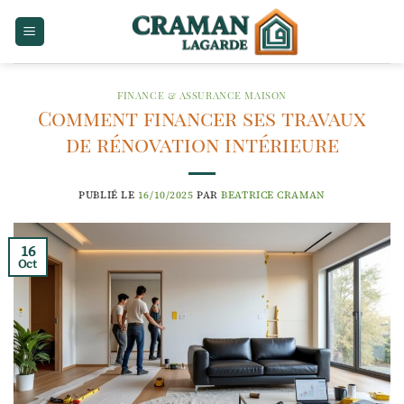
Passer
au
contenu
FINANCE & ASSURANCE MAISON
Comment financer ses travaux
de rénovation intérieure
PUBLIÉ LE
16/10/2025
PAR
BEATRICE CRAMAN
16
Oct