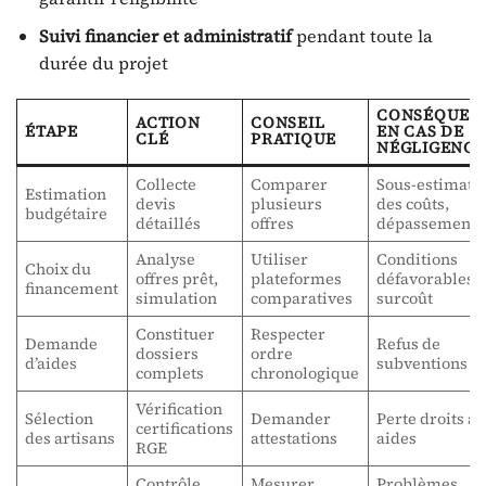
Suivi financier et administratif
pendant toute la
durée du projet
CONSÉQUEN
ACTION
CONSEIL
ÉTAPE
EN CAS DE
CLÉ
PRATIQUE
NÉGLIGENCE
Collecte
Comparer
Sous-estimati
Estimation
devis
plusieurs
des coûts,
budgétaire
détaillés
offres
dépassements
Analyse
Utiliser
Conditions
Choix du
offres prêt,
plateformes
défavorables,
financement
simulation
comparatives
surcoût
Constituer
Respecter
Demande
Refus de
dossiers
ordre
d’aides
subventions
complets
chronologique
Vérification
Sélection
Demander
Perte droits a
certifications
des artisans
attestations
aides
RGE
Contrôle
Mesurer
Problèmes