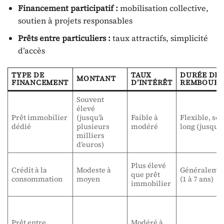
Financement participatif :
mobilisation collective,
soutien à projets responsables
Prêts entre particuliers :
taux attractifs, simplicité
d’accès
TYPE DE
TAUX
DURÉE DE
MONTANT
FINANCEMENT
D’INTÉRÊT
REMBOURS
Souvent
élevé
Prêt immobilier
(jusqu’à
Faible à
Flexible, so
dédié
plusieurs
modéré
long (jusqu’à
milliers
d’euros)
Plus élevé
Crédit à la
Modeste à
Généralemen
que prêt
consommation
moyen
(1 à 7 ans)
immobilier
Prêt entre
Modéré à