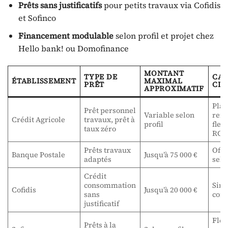
Prêts sans justificatifs
pour petits travaux via Cofidis
et Sofinco
Financement modulable
selon profil et projet chez
Hello bank! ou Domofinance
MONTANT
TYPE DE
CAR
ÉTABLISSEMENT
MAXIMAL
PRÊT
CLÉ
APPROXIMATIF
Plan
Prêt personnel
Variable selon
rem
Crédit Agricole
travaux, prêt à
profil
flex
taux zéro
RGE
Prêts travaux
Offr
Banque Postale
Jusqu’à 75 000 €
adaptés
selo
Crédit
consommation
Simp
Cofidis
Jusqu’à 20 000 €
sans
comp
justificatif
Flex
Prêts à la