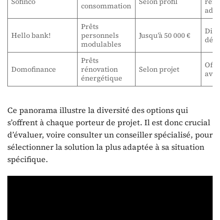
Sofinco
Selon profil
rem
consommation
ada
Prêts
Digi
Hello bank!
personnels
Jusqu’à 50 000 €
dém
modulables
Prêts
Offr
Domofinance
rénovation
Selon projet
avec
énergétique
Ce panorama illustre la diversité des options qui
s’offrent à chaque porteur de projet. Il est donc crucial
d’évaluer, voire consulter un conseiller spécialisé, pour
sélectionner la solution la plus adaptée à sa situation
spécifique.