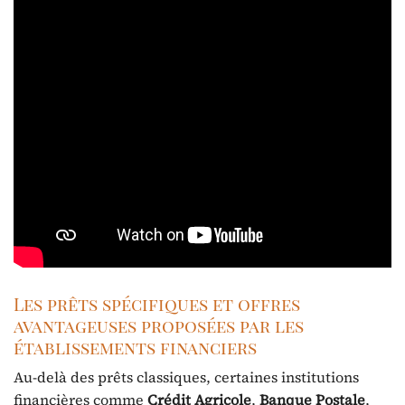
Les prêts spécifiques et offres
avantageuses proposées par les
établissements financiers
Au-delà des prêts classiques, certaines institutions
financières comme
Crédit Agricole
,
Banque Postale
,