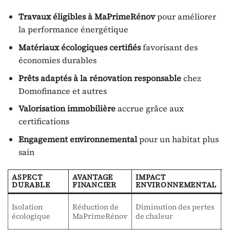
Travaux éligibles à MaPrimeRénov
pour améliorer
la performance énergétique
Matériaux écologiques certifiés
favorisant des
économies durables
Prêts adaptés à la rénovation responsable
chez
Domofinance et autres
Valorisation immobilière
accrue grâce aux
certifications
Engagement environnemental
pour un habitat plus
sain
ASPECT
AVANTAGE
IMPACT
C
DURABLE
FINANCIER
ENVIRONNEMENTAL
Isolation
Réduction de
Diminution des pertes
L
écologique
MaPrimeRénov
de chaleur
É