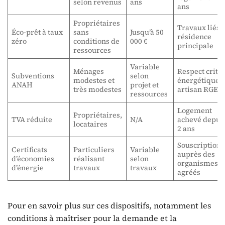
selon revenus
ans
ans
Propriétaires
Travaux liés à
Éco-prêt à taux
sans
Jusqu’à 50
résidence
zéro
conditions de
000 €
principale
ressources
Variable
Ménages
Respect critè
Subventions
selon
modestes et
énergétiques
ANAH
projet et
très modestes
artisan RGE
ressources
Logement
Propriétaires,
TVA réduite
N/A
achevé depuis
locataires
2 ans
Souscription
Certificats
Particuliers
Variable
auprès des
d’économies
réalisant
selon
organismes
d’énergie
travaux
travaux
agréés
Pour en savoir plus sur ces dispositifs, notamment les
conditions à maîtriser pour la demande et la