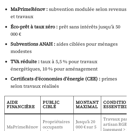
MaPrimeRénov :
subvention modulée selon revenus
et travaux
Éco-prêt à taux zéro :
prêt sans intérêts jusqu’à 50
000 €
Subventions ANAH :
aides ciblées pour ménages
modestes
TVA réduite :
taux à 5,5 % pour travaux
énergétiques, 10 % pour aménagement
Certificats d’économies d’énergie (CEE) :
primes
selon travaux réalisés
AIDE
PUBLIC
MONTANT
CONDITION
FINANCIÈRE
CIBLÉ
MAXIMAL
ESSENTIELL
Travaux par
Propriétaires
Jusqu’à 20
artisan RGE,
MaPrimeRénov
occupants
000 € sur 5
logement > 2