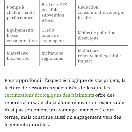
Prêt éco-PTZ
Pompe à
Réduction
possible,
chaleur haute
consommation énergie
C
subvention
performance
fossile
ANAH
Équipements
Crédit
Moins de pollution
É
basse
bancaire
électrique
é
consommation
avantageux
Matériaux
Matériaux
Incitations
renouvelables, faible
L
biosourcés
régionales
impact
Pour approfondir l’aspect écologique de vos projets, la
lecture de ressources spécialisées telles que
les
certifications écologiques des bâtiments
offre des
repères clairs. Ce choix d’une rénovation responsable
n’est pas seulement un avantage financier à court
terme, mais constitue aussi un engagement vers des
logements durables.