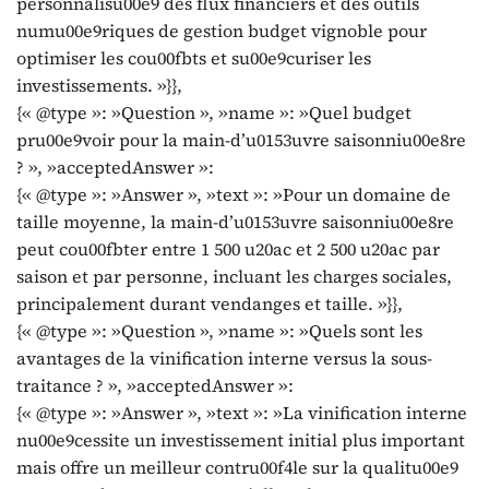
personnalisu00e9 des flux financiers et des outils
numu00e9riques de gestion budget vignoble pour
optimiser les cou00fbts et su00e9curiser les
investissements. »}},
{« @type »: »Question », »name »: »Quel budget
pru00e9voir pour la main-d’u0153uvre saisonniu00e8re
? », »acceptedAnswer »:
{« @type »: »Answer », »text »: »Pour un domaine de
taille moyenne, la main-d’u0153uvre saisonniu00e8re
peut cou00fbter entre 1 500 u20ac et 2 500 u20ac par
saison et par personne, incluant les charges sociales,
principalement durant vendanges et taille. »}},
{« @type »: »Question », »name »: »Quels sont les
avantages de la vinification interne versus la sous-
traitance ? », »acceptedAnswer »:
{« @type »: »Answer », »text »: »La vinification interne
nu00e9cessite un investissement initial plus important
mais offre un meilleur contru00f4le sur la qualitu00e9