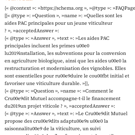
{« @context »: »https://schema.org », »@type »: »FAQPage
[{« @type »: »Question », »name »: »Quelles sont les
aides PAC principales pour un jeune viticulteur
? », »acceptedAnswer »:
{« @type »: »Answer », »text »: »Les aides PAC
principales incluent les primes u00e0
lu2019installation, les subventions pour la conversion
en agriculture biologique, ainsi que les aides u00e0 la
restructuration et modernisation des vignobles. Elles
sont essentielles pour ru00e9duire le cou00fbt initial et
favoriser une viticulture durable. »}},
{« @type »: »Question », »name »: »Comment le
Cru00e9dit Mutuel accompagne-t-il le financement
du2019un projet viticole ? », »acceptedAnswer »:
{« @type »: »Answer », »text »: »Le Cru00e9dit Mutuel
propose des cru00e9dits adaptu00e9s u00e0 la
saisonnalitu00e9 de la viticulture, un suivi