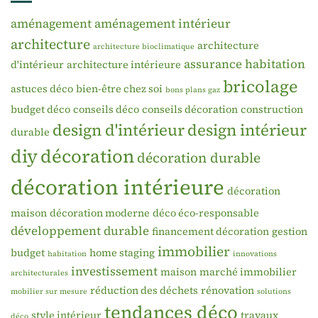
aménagement
aménagement intérieur
architecture
architecture
architecture bioclimatique
assurance habitation
d'intérieur
architecture intérieure
bricolage
astuces déco
bien-être chez soi
bons plans gaz
budget déco
conseils déco
conseils décoration
construction
design d'intérieur
design intérieur
durable
diy
décoration
décoration durable
décoration intérieure
décoration
maison
décoration moderne
déco éco-responsable
développement durable
financement décoration
gestion
immobilier
budget
home staging
habitation
innovations
investissement
maison
marché immobilier
architecturales
réduction des déchets
rénovation
mobilier sur mesure
solutions
tendances déco
style intérieur
travaux
déco