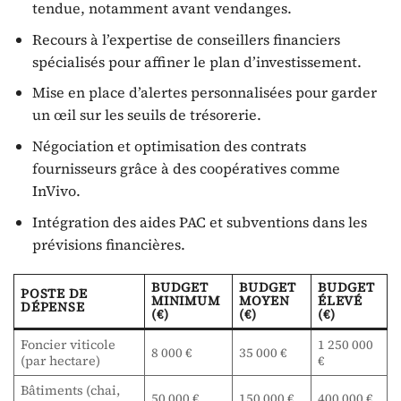
tendue, notamment avant vendanges.
Recours à l’expertise de conseillers financiers
spécialisés pour affiner le plan d’investissement.
Mise en place d’alertes personnalisées pour garder
un œil sur les seuils de trésorerie.
Négociation et optimisation des contrats
fournisseurs grâce à des coopératives comme
InVivo.
Intégration des aides PAC et subventions dans les
prévisions financières.
BUDGET
BUDGET
BUDGET
POSTE DE
MINIMUM
MOYEN
ÉLEVÉ
DÉPENSE
(€)
(€)
(€)
Foncier viticole
1 250 000
8 000 €
35 000 €
(par hectare)
€
Bâtiments (chai,
50 000 €
150 000 €
400 000 €