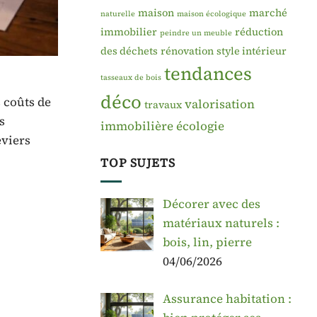
maison
marché
naturelle
maison écologique
immobilier
réduction
peindre un meuble
des déchets
rénovation
style intérieur
tendances
tasseaux de bois
déco
 coûts de
valorisation
travaux
s
immobilière
écologie
eviers
TOP SUJETS
Décorer avec des
matériaux naturels :
bois, lin, pierre
04/06/2026
Assurance habitation :