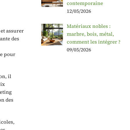
contemporaine
12/05/2026
Matériaux nobles :
 et assurer
marbre, bois, métal,
tante des
comment les intégrer ?
09/05/2026
ve pour
n, il
rix
eting
on des
icoles,
les