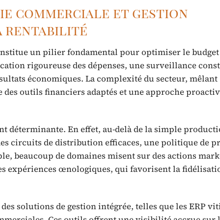
gie commerciale et gestion
 rentabilité
onstitue un pilier fondamental pour optimiser le budget
fication rigoureuse des dépenses, une surveillance cons
résultats économiques. La complexité du secteur, mêlant
e des outils financiers adaptés et une approche proacti
t déterminante. En effet, au-delà de la simple productio
des circuits de distribution efficaces, une politique de p
ple, beaucoup de domaines misent sur des actions mark
s expériences œnologiques, qui favorisent la fidélisati
s solutions de gestion intégrée, telles que les ERP vit
merciales. Ces outils offrent une visibilité accrue sur 