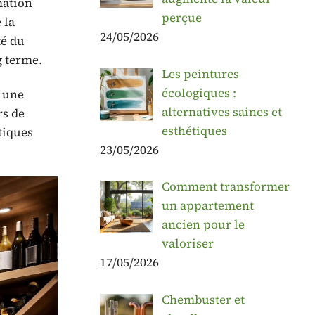
mation
perçue
 la
24/05/2026
té du
g terme.
Les peintures
écologiques :
t une
alternatives saines et
rs de
esthétiques
tiques
23/05/2026
Comment transformer
un appartement
ancien pour le
valoriser
17/05/2026
Chembuster et