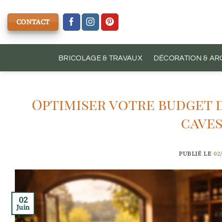
Passer
au
CONTACT
contenu
BRICOLAGE & TRAVAUX
DÉCORATION & AR
Optimiser votre budget d
caves
PUBLIÉ LE
02
02
Juin