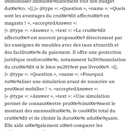
immobiliser immu00e9diatement tout son budget
du00e9co. »}},{« @type »: »Question », »name »: »Quels
sont les avantages du cru00e9dit affectu00e9 en
magasin ? », »acceptedAnswer »:
{« @type »: »Answer », »text »: »Le cru00e9dit
affectu00e9 est souvent proposu00e9 directement par
les enseignes de meubles avec des taux attractifs et
des facilitu00e9s de paiement. Il offre une protection
juridique renforcu00e9e, notamment lu2019annulation
du cru00e9dit si le bien nu2019est pas livru00e9. »}},
{« @type »: »Question », »name »: »Pourquoi
ru00e9aliser une simulation avant de souscrire un
pru00eat mobilier ? », »acceptedAnswer »:
{« @type »: »Answer », »text »: »Une simulation
permet de connau00eetre pru00e9cisu00e9ment le
montant des mensualitu00e9s, le cou00fbt total du
cru00e9dit et de choisir la duru00e9e adu00e9quate.
Elle aide u00e9galement u00e0 comparer les