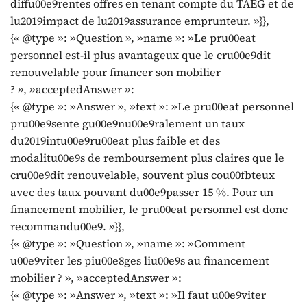
diffu00e9rentes offres en tenant compte du TAEG et de
lu2019impact de lu2019assurance emprunteur. »}},
{« @type »: »Question », »name »: »Le pru00eat
personnel est-il plus avantageux que le cru00e9dit
renouvelable pour financer son mobilier
? », »acceptedAnswer »:
{« @type »: »Answer », »text »: »Le pru00eat personnel
pru00e9sente gu00e9nu00e9ralement un taux
du2019intu00e9ru00eat plus faible et des
modalitu00e9s de remboursement plus claires que le
cru00e9dit renouvelable, souvent plus cou00fbteux
avec des taux pouvant du00e9passer 15 %. Pour un
financement mobilier, le pru00eat personnel est donc
recommandu00e9. »}},
{« @type »: »Question », »name »: »Comment
u00e9viter les piu00e8ges liu00e9s au financement
mobilier ? », »acceptedAnswer »:
{« @type »: »Answer », »text »: »Il faut u00e9viter