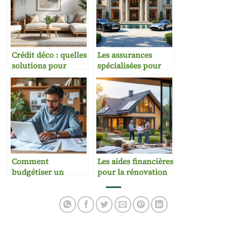
Crédit déco : quelles
Les assurances
solutions pour
spécialisées pour
réaménager son
biens de prestige
habitat
Comment
Les aides financières
budgétiser un
pour la rénovation
projet
écologique
d’architecture
intérieure