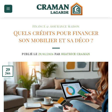
Passer
au
contenu
FINANCE & ASSURANCE MAISON
Quels crédits pour financer
son mobilier et sa déco ?
PUBLIÉ LE
29/01/2026
PAR
BEATRICE CRAMAN
29
Jan