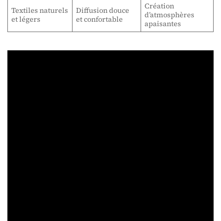
Création
Textiles naturels
Diffusion douce
d’atmosphères
et légers
et confortable
apaisantes