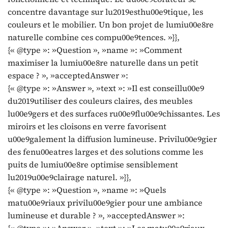
concentre davantage sur lu2019esthu00e9tique, les
couleurs et le mobilier. Un bon projet de lumiu00e8re
naturelle combine ces compu00e9tences. »}},
{« @type »: »Question », »name »: »Comment
maximiser la lumiu00e8re naturelle dans un petit
espace ? », »acceptedAnswer »:
{« @type »: »Answer », »text »: »Il est conseillu00e9
du2019utiliser des couleurs claires, des meubles
lu00e9gers et des surfaces ru00e9flu00e9chissantes. Les
miroirs et les cloisons en verre favorisent
u00e9galement la diffusion lumineuse. Privilu00e9gier
des fenu00eatres larges et des solutions comme les
puits de lumiu00e8re optimise sensiblement
lu2019u00e9clairage naturel. »}},
{« @type »: »Question », »name »: »Quels
matu00e9riaux privilu00e9gier pour une ambiance
lumineuse et durable ? », »acceptedAnswer »:
{« @type »: »Answer », »text »: »Les matu00e9riaux