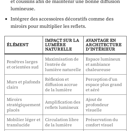
et coussins afin de maintenir une bonne diffusion
lumineuse.
Intégrer des accessoires décoratifs comme des
miroirs pour multiplier les reflets.
IMPACT SUR LA
AVANTAGE EN
ÉLÉMENT
LUMIÈRE
ARCHITECTURE
NATURELLE
D’INTÉRIEUR
Maximisation de
Espace lumineux
Fenêtres larges
l’entrée de
et ambiance
et orientées sud
lumière naturelle
chaleureuse
Réflexion et
Perception d’un
Murs et plafonds
diffusion accrue
espace plus grand
clairs
de la lumière
et aéré
Miroirs
Ajout de
Amplification des
stratégiquement
profondeur
reflets lumineux
placés
visuelle
Mobilier léger et
Circulation libre
Préservation du
translucide
de la lumière
confort visuel