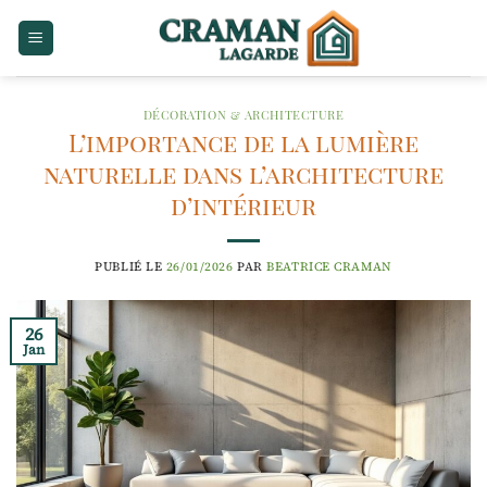
Passer
au
contenu
DÉCORATION & ARCHITECTURE
L’importance de la lumière
naturelle dans l’architecture
d’intérieur
PUBLIÉ LE
26/01/2026
PAR
BEATRICE CRAMAN
26
Jan