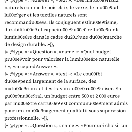
naturels comme le bois clair, le verre, le mu00e9tal
lu00e9ger et les textiles naturels sont
recommandu00e9s. Ils conjuguent esthu00e9tisme,
durabilitu00e9 et capacitu00e9 u00e0 reflu00e9ter la
lumiu00e8re dans le cadre du2019une du00e9marche
de design durable. »}},
{« @type »: »Question », »name »: »Quel budget
pru00e9voir pour valoriser la lumiu00e8re naturelle
? », »acceptedAnswer »:
{« @type »: »Answer », »text »: »Le cou00fbt
du00e9pend largement de la surface, des
matu00e9riaux et des travaux u00e0 ru00e9aliser. En
gu00e9nu00e9ral, un budget entre 500 et 2 000 euros
par mu00e8tre carru00e9 est communu00e9ment admis
pour un amu00e9nagement qualitatif sous supervision
professionnelle. »}},
{« @type »: »Question », »name »: »Pourquoi choisir un