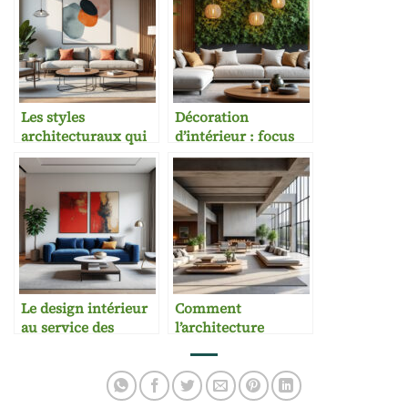
Les styles
Décoration
architecturaux qui
d’intérieur : focus
inspirent la
sur les matériaux
décoration moderne
innovants
Le design intérieur
Comment
au service des
l’architecture
promoteurs
influence la
immobiliers
décoration moderne