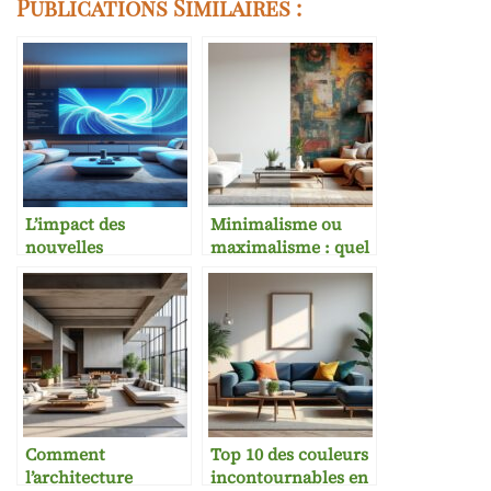
Publications Similaires :
L’impact des
Minimalisme ou
nouvelles
maximalisme : quel
technologies sur la
style choisir pour
décoration et le
son intérieur ?
design
Comment
Top 10 des couleurs
l’architecture
incontournables en