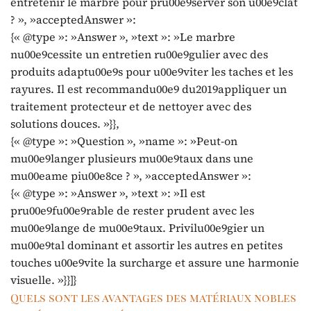
entretenir le marbre pour pru00e9server son u00e9clat
? », »acceptedAnswer »:
{« @type »: »Answer », »text »: »Le marbre
nu00e9cessite un entretien ru00e9gulier avec des
produits adaptu00e9s pour u00e9viter les taches et les
rayures. Il est recommandu00e9 du2019appliquer un
traitement protecteur et de nettoyer avec des
solutions douces. »}},
{« @type »: »Question », »name »: »Peut-on
mu00e9langer plusieurs mu00e9taux dans une
mu00eame piu00e8ce ? », »acceptedAnswer »:
{« @type »: »Answer », »text »: »Il est
pru00e9fu00e9rable de rester prudent avec les
mu00e9lange de mu00e9taux. Privilu00e9gier un
mu00e9tal dominant et assortir les autres en petites
touches u00e9vite la surcharge et assure une harmonie
visuelle. »}}]}
Quels sont les avantages des matériaux nobles