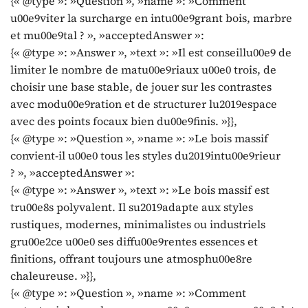
{« @type »: »Question », »name »: »Comment
u00e9viter la surcharge en intu00e9grant bois, marbre
et mu00e9tal ? », »acceptedAnswer »:
{« @type »: »Answer », »text »: »Il est conseillu00e9 de
limiter le nombre de matu00e9riaux u00e0 trois, de
choisir une base stable, de jouer sur les contrastes
avec modu00e9ration et de structurer lu2019espace
avec des points focaux bien du00e9finis. »}},
{« @type »: »Question », »name »: »Le bois massif
convient-il u00e0 tous les styles du2019intu00e9rieur
? », »acceptedAnswer »:
{« @type »: »Answer », »text »: »Le bois massif est
tru00e8s polyvalent. Il su2019adapte aux styles
rustiques, modernes, minimalistes ou industriels
gru00e2ce u00e0 ses diffu00e9rentes essences et
finitions, offrant toujours une atmosphu00e8re
chaleureuse. »}},
{« @type »: »Question », »name »: »Comment