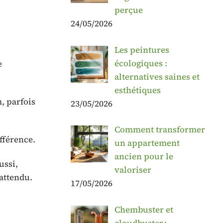
perçue
24/05/2026
Les peintures
écologiques :
e
alternatives saines et
esthétiques
, parfois
23/05/2026
Comment transformer
fférence.
un appartement
ancien pour le
ussi,
valoriser
attendu.
17/05/2026
Chembuster et
cloudbuster :