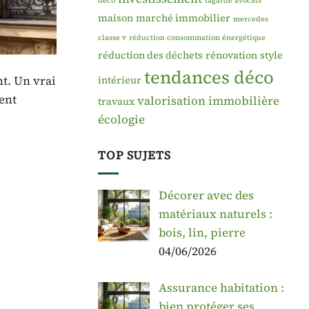
déco
lagarde avocats
maison
marché immobilier
mercedes
classe v
réduction consommation énergétique
réduction des déchets
rénovation
style
tendances déco
t. Un vrai
intérieur
ent
valorisation immobilière
travaux
écologie
TOP SUJETS
Décorer avec des
matériaux naturels :
bois, lin, pierre
04/06/2026
Assurance habitation :
bien protéger ses