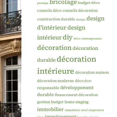
bricolage
budget déco
prestige
conseils déco
conseils décoration
design
construction durable
design
d'intérieur
design
diy
intérieur
déco contemporaine
décoration
décoration
décoration
durable
intérieure
décoration maison
décoration moderne
déco éco-
développement
responsable
durable
financement décoration
gestion budget
home staging
immobilier
immobilier neuf
inspiration
investissement