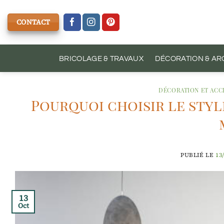
Passer
au
CONTACT
contenu
BRICOLAGE & TRAVAUX
DÉCORATION & AR
DÉCORATION ET ACC
Pourquoi choisir le styl
PUBLIÉ LE
13
13
Oct