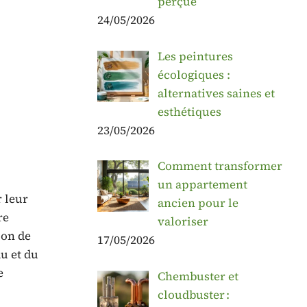
perçue
24/05/2026
Les peintures
écologiques :
alternatives saines et
esthétiques
23/05/2026
Comment transformer
un appartement
r leur
ancien pour le
re
valoriser
ion de
17/05/2026
u et du
e
Chembuster et
cloudbuster :